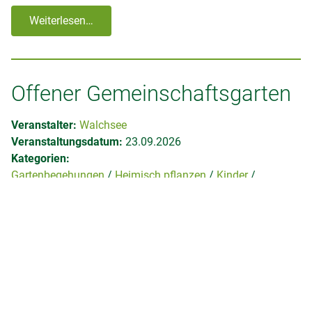
Weiterlesen…
Offener Gemeinschaftsgarten
Veranstalter:
Walchsee
Veranstaltungsdatum:
23.09.2026
Kategorien:
Gartenbegehungen
Heimisch pflanzen
Kinder
Kräuter
Obstgarten
Pflanzenschutz
Sonstige
Stammtische
Tiere
Ziergarten
Veranstaltungsort:
Gemeinschaftsgarten Walchsee,
Alleestraße 49, 6344 Walchsee
Kostenpflichtig:
Nein