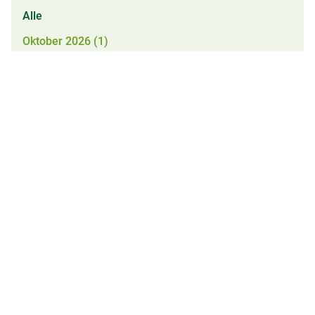
Alle
Oktober 2026 (1)
September 2026 (3)
August 2026 (2)
Mai 2026 (1)
Februar 2026 (1)
(aktiv)
Heimisch pflanzen
Jugend Schule Familie
Heimische Gehölze
Aktive Vereine mit
Jugendgruppen
Heimische Blütenstauden
Naturwettbewerb - Mein
Rezepte
Gartenwunder
Bezugsquellen
Klostergarten
Broschüren
Wos B´sundas aus´m