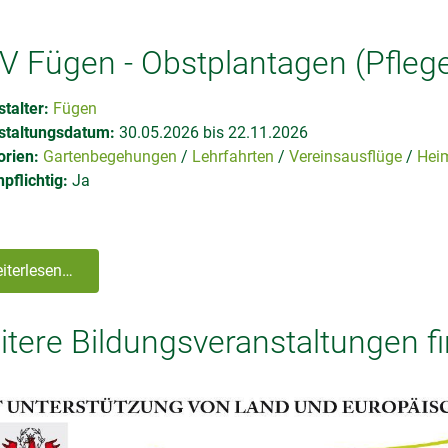
V Fügen - Obstplantagen (Pfle
talter:
Fügen
staltungsdatum:
30.05.2026 bis 22.11.2026
orien:
Gartenbegehungen
Lehrfahrten
Vereinsausflüge
Heim
pflichtig:
Ja
iterlesen…
tere Bildungsveranstaltungen f