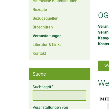
Heimische Blütenstauden
Rezepte
OG
Bezugsquellen
Verans
Broschüren
Veran
(aktiv)
Veranstaltungen
Kateg
Kosten
Literatur & Links
Kontakt
We
Suche
Wei
Suchbegriff
Veranstaltungen von