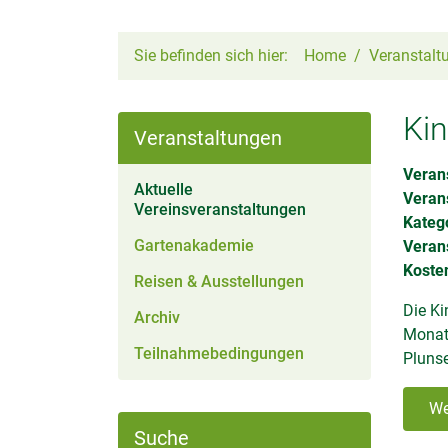
Sie befinden sich hier:
Home
Veranstalt
Ki
Veranstaltungen
Verans
Aktuelle
Veran
(aktiv)
Vereinsveranstaltungen
Kateg
Gartenakademie
Verans
Kosten
Reisen & Ausstellungen
Die Ki
Archiv
Monat
Teilnahmebedingungen
Pluns
We
Suche