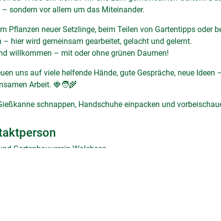
 – sondern vor allem um das Miteinander.
m Pflanzen neuer Setzlinge, beim Teilen von Gartentipps oder be
 – hier wird gemeinsam gearbeitet, gelacht und gelernt.
sind willkommen – mit oder ohne grünen Daumen!
euen uns auf viele helfende Hände, gute Gespräche, neue Ideen –
samen Arbeit. 🍓🧑‍🌾
Gießkanne schnappen, Handschuhe einpacken und vorbeischauen
taktperson
 und Gartenbauverein Walchsee
77 64087370
xmsDot)walchsee(xmsAt)gmail(xmsDot)com
Facebook
Twitter