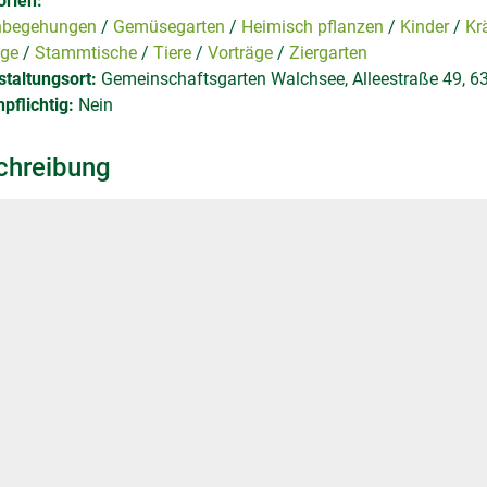
orien:
nbegehungen
Gemüsegarten
Heimisch pflanzen
Kinder
Kr
ige
Stammtische
Tiere
Vorträge
Ziergarten
taltungsort:
Gemeinschaftsgarten Walchsee, Alleestraße 49, 
pflichtig:
Nein
chreibung