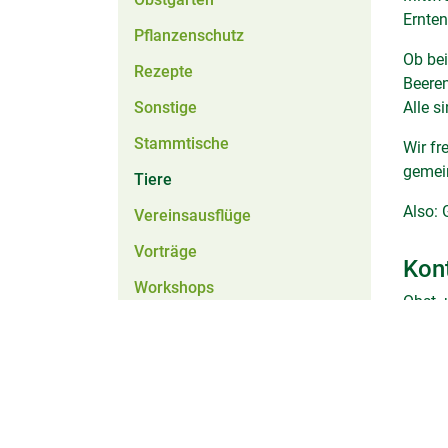
Ernten
Pflanzenschutz
Ob bei
Rezepte
Beeren
Sonstige
Alle 
Stammtische
Wir fr
gemein
Tiere
Also: 
Vereinsausflüge
Vorträge
Kon
Workshops
Obst-
Ziergarten
+43 6
ogbv(
Zeitraum