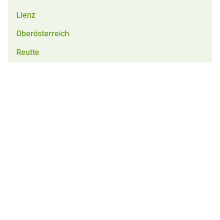
Lienz
Oberösterreich
Reutte
Salzburg
Schwaz
Tirol
Vorarlberg
Obstpresse
Alle Vereine