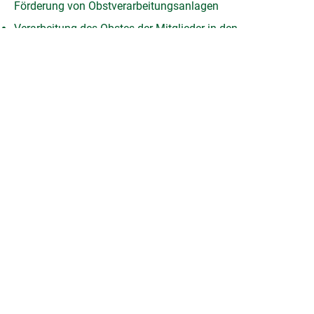
Förderung von Obstverarbeitungsanlagen
Verarbeitung des Obstes der Mitglieder in den
Verarbeitungsanlagen der Obst- u. Gartenbauvereine
Fortbildung für Funktionäre
Baumwärter- u. Pomologenausbildung
(Personen, welche ihr
Wissen in den Vereinen multiplizieren)
Gartenakademie mit
Vorträgen, Kursen
,
Tagesfahrten und
Gartenreisen
Rechtsberatung mit der LK Tirol
Naturwettbewerbe
Facebook
Twitter
WhatsApp
E-Mail