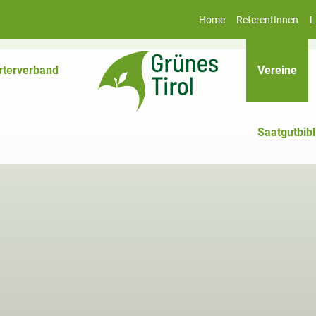
Home
ReferentInnen
L
(akt
rterverband
Vereine
Saatgutbibl