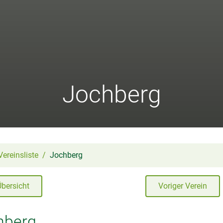
Jochberg
Vereinsliste
Jochberg
Übersicht
Voriger Verein
hberg