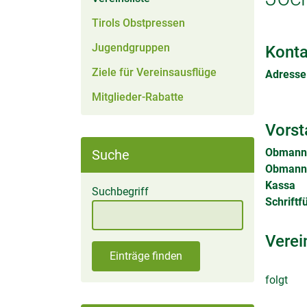
Tirols Obstpressen
Jugendgruppen
Konta
Ziele für Vereinsausflüge
Adresse
Mitglieder-Rabatte
Vorst
Obmann
Suche
Obmann 
Kassa
Suchbegriff
Schriftf
Verei
Einträge finden
folgt