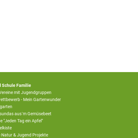
 Schule Familie
 Vereine mit Jugendgruppen
ettbewerb - Mein Gartenwunder
rgarten
sundas aus´m Gemüsebeet
ive "Jeden Tag ein Apfel"
elkiste
e Natur & Jugend Projekte