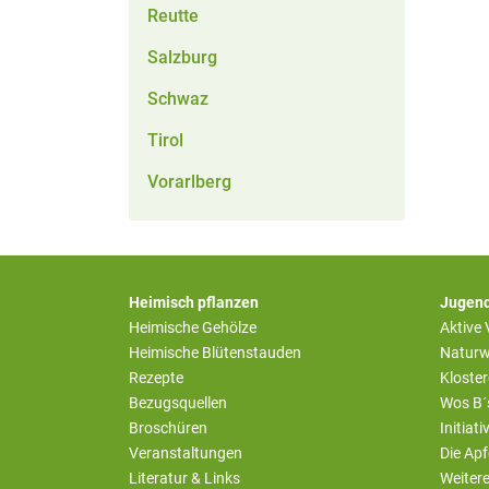
Reutte
Salzburg
Schwaz
Tirol
Vorarlberg
Heimisch pflanzen
Jugend
Heimische Gehölze
Aktive
Heimische Blütenstauden
Naturw
Rezepte
Kloste
Bezugsquellen
Wos B´
Broschüren
Initiat
Veranstaltungen
Die Apf
Literatur & Links
Weiter