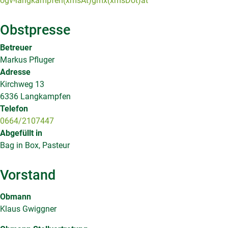
ogv-langkampfen(xmsAt)gmx(xmsDot)at
Obstpresse
Betreuer
Markus Pfluger
Adresse
Kirchweg 13
6336 Langkampfen
Telefon
0664/2107447
Abgefüllt in
Bag in Box, Pasteur
Vorstand
Obmann
Klaus Gwiggner