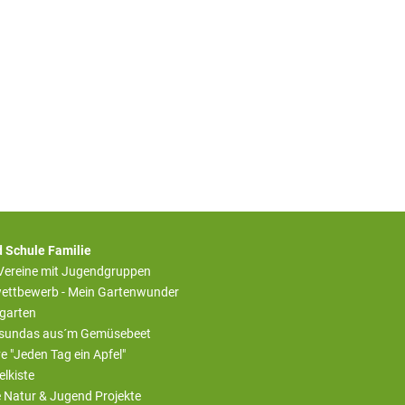
 Schule Familie
 Vereine mit Jugendgruppen
ettbewerb - Mein Gartenwunder
rgarten
sundas aus´m Gemüsebeet
ive "Jeden Tag ein Apfel"
elkiste
e Natur & Jugend Projekte