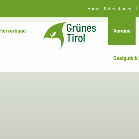
Home
ReferentInnen
L
(akt
rterverband
Vereine
Saatgutbibl