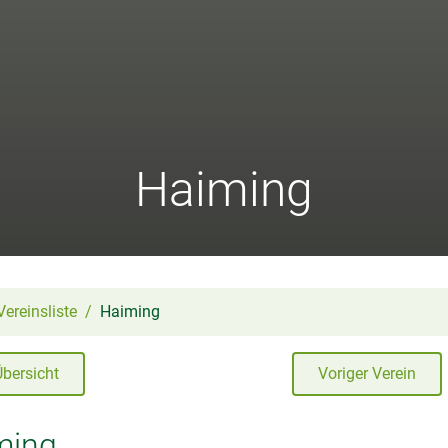
Haiming
Vereinsliste
Haiming
Übersicht
Voriger Verein
ming