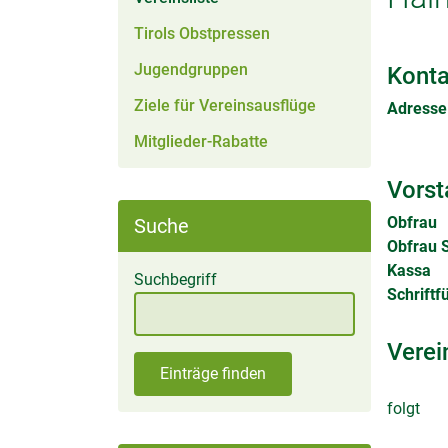
Tirols Obstpressen
Jugendgruppen
Konta
Ziele für Vereinsausflüge
Adresse
Mitglieder-Rabatte
Vorst
Obfrau
Suche
Obfrau S
Kassa
Suchbegriff
Schriftf
Verei
Einträge finden
folgt