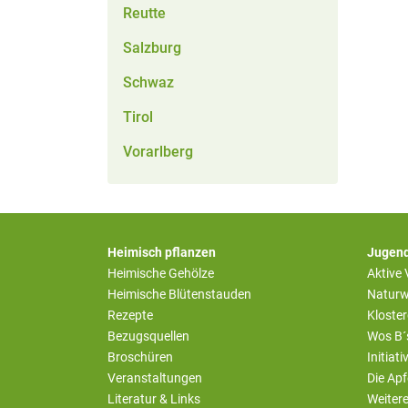
Reutte
Salzburg
Schwaz
Tirol
Vorarlberg
Heimisch pflanzen
Jugend
Heimische Gehölze
Aktive
Heimische Blütenstauden
Naturw
Rezepte
Kloste
Bezugsquellen
Wos B´
Broschüren
Initiat
Veranstaltungen
Die Apf
Literatur & Links
Weiter