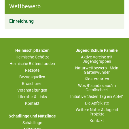
Wettbewerb
(aktiv)
Einreichung
Heimisch pflanzen
Jugend Schule Familie
Heimische Gehölze
Aktive Vereine mit
Jugendgruppen
Heimische Blütenstauden
Naturwettbewerb - Mein
Rezepte
Gartenwunder
Bezugsquellen
Klostergarten
Broschüren
Wos B´sundas aus´m
Gemüsebeet
Veranstaltungen
Initiative "Jeden Tag ein Apfel"
Literatur & Links
Die Apfelkiste
Kontakt
Weitere Natur & Jugend
Projekte
Schädlinge und Nützlinge
Kontakt
Schädlinge