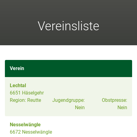
Vereinsliste
Verein
Lechtal
6651 Häselgehr
Region:
Reutte
Jugendgruppe:
Obstpresse:
Nein
Nein
Nesselwängle
6672 Nesselwängle