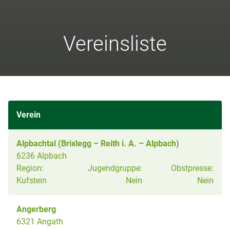
Vereinsliste
Verein
Alpbachtal (Brixlegg – Reith i. A. – Alpbach)
6236 Alpbach
Region:
Jugendgruppe:
Obstpresse:
Kufstein
Nein
Nein
Angerberg
6321 Angath