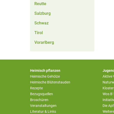
Reutte
Salzburg
Schwaz
Tirol
Vorarlberg
Heimisch pflanzen
Jugend
Heimische Gehölze
Aktive
Heimische Blütenstauden
Naturw
Rezepte
Kloste
Bezugsquellen
Wos B´
Broschüren
Initiat
Veranstaltungen
Die Apf
Literatur & Links
Weiter