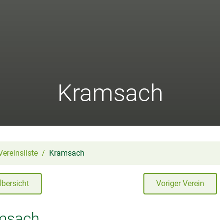
Kramsach
Vereinsliste
Kramsach
Übersicht
Voriger Verein
msach