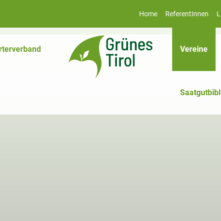
Home
ReferentInnen
L
(akt
rterverband
Vereine
Saatgutbibl