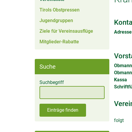
Tirols Obstpressen
Jugendgruppen
Konta
Ziele für Vereinsausflüge
Adresse
Mitglieder-Rabatte
Vorst
Obmann
Suche
Obmann 
Kassa
Suchbegriff
Schriftf
Verei
Einträge finden
folgt