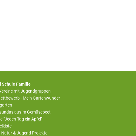
 Schule Familie
 Vereine mit Jugendgruppen
ettbewerb - Mein Gartenwunder
rgarten
sundas aus´m Gemüsebeet
ive "Jeden Tag ein Apfel"
elkiste
e Natur & Jugend Projekte