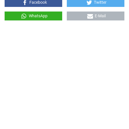
Facebook
Twitter
WhatsApp
E-Mail
Zur Übersicht
Voriger Verein
Nächster Verein
Vereine
(aktiv)
Vereinsliste
Tirols Obstpressen