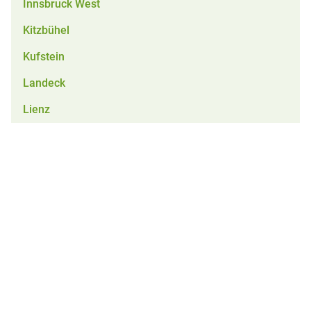
Innsbruck West
Kitzbühel
Kufstein
Landeck
Lienz
Oberösterreich
Reutte
Salzburg
Schwaz
Tirol
Vorarlberg