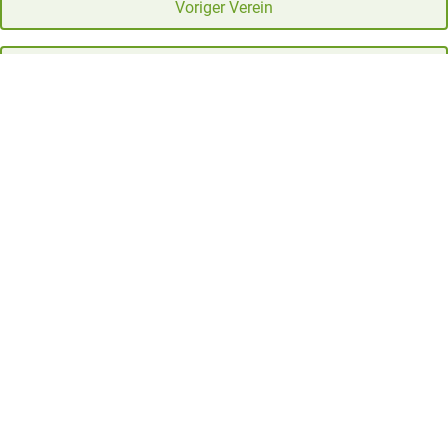
Voriger Verein
Nächster Verein
Vereine
(aktiv)
Vereinsliste
Tirols Obstpressen
Jugendgruppen
Ziele für Vereinsausflüge
Mitglieder-Rabatte
Suche