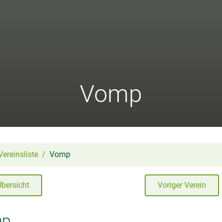
Vomp
Vereinsliste
Vomp
Übersicht
Voriger Verein
mp