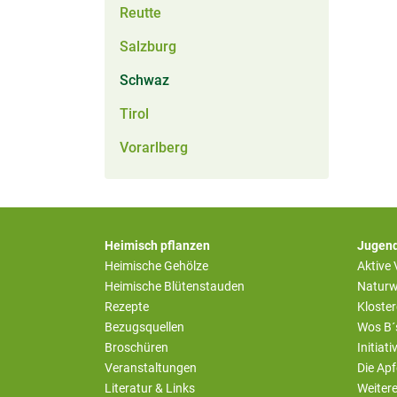
Reutte
Salzburg
Schwaz
Tirol
Vorarlberg
Heimisch pflanzen
Jugend
Heimische Gehölze
Aktive
Heimische Blütenstauden
Naturw
Rezepte
Kloste
Bezugsquellen
Wos B´
Broschüren
Initiat
Veranstaltungen
Die Apf
Literatur & Links
Weiter