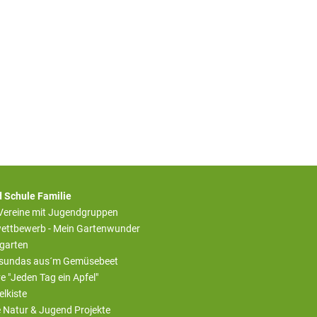
 Schule Familie
 Vereine mit Jugendgruppen
ettbewerb - Mein Gartenwunder
rgarten
sundas aus´m Gemüsebeet
ive "Jeden Tag ein Apfel"
elkiste
e Natur & Jugend Projekte