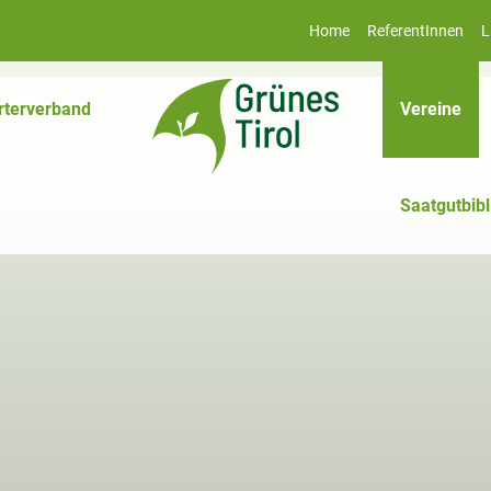
Home
ReferentInnen
L
(akt
rterverband
Vereine
Saatgutbibl