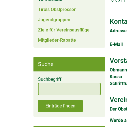
Tirols Obstpressen
Jugendgruppen
Konta
Ziele für Vereinsausflüge
Adresse
Mitglieder-Rabatte
E-Mail
Vorst
Suche
Obmann
Kassa
Suchbegriff
Schriftf
Verei
Einträge finden
Der Obs
Werde au