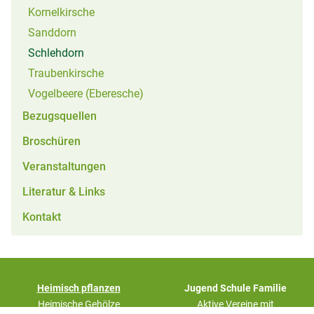
Kornelkirsche
Sanddorn
(aktiv)
Schlehdorn
Traubenkirsche
Vogelbeere (Eberesche)
Bezugsquellen
Broschüren
Veranstaltungen
Literatur & Links
Kontakt
(aktiv)
Heimisch pflanzen
Jugend Schule Familie
Heimische Gehölze
Aktive Vereine mit