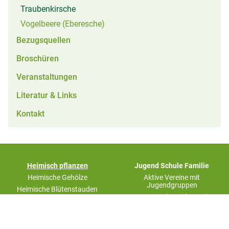
(aktiv)
Traubenkirsche
Vogelbeere (Eberesche)
Bezugsquellen
Broschüren
Veranstaltungen
Literatur & Links
Kontakt
(aktiv)
Heimisch pflanzen
Jugend Schule Familie
Heimische Gehölze
Aktive Vereine mit
Jugendgruppen
Heimische Blütenstauden
Naturwettbewerb - Mein
(aktiv)
Rezepte
Gartenwunder
Bezugsquellen
Klostergarten
Broschüren
Wos B´sundas aus´m