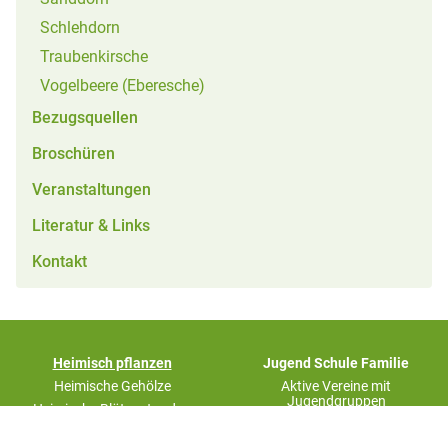
Schlehdorn
Traubenkirsche
Vogelbeere (Eberesche)
Bezugsquellen
Broschüren
Veranstaltungen
Literatur & Links
Kontakt
(aktiv)
Heimisch pflanzen
Jugend Schule Familie
Heimische Gehölze
Aktive Vereine mit
Jugendgruppen
Heimische Blütenstauden
Naturwettbewerb - Mein
(aktiv)
Rezepte
Gartenwunder