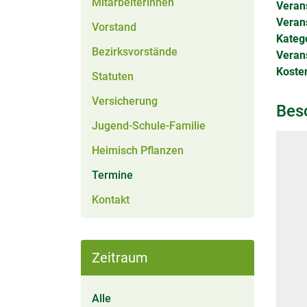
Mitarbeiterinnen
Verans
Veran
Vorstand
Kateg
Bezirksvorstände
Verans
Kosten
Statuten
Versicherung
Bes
Jugend-Schule-Familie
Heimisch Pflanzen
(aktiv)
Termine
Kontakt
Zeitraum
Alle