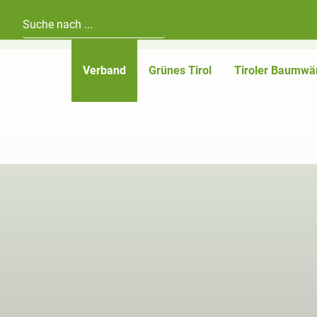
Hauptnavigation
Zum Inhalt
(aktiv)
Verband
Grünes Tirol
Tiroler Baumwä