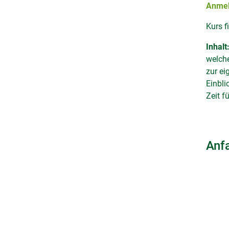
Anme
Kurs f
Inhalt
welche
zur ei
Einbli
Zeit f
Anf