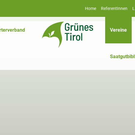
Home
ReferentInnen
L
(akt
rterverband
Vereine
Saatgutbibl