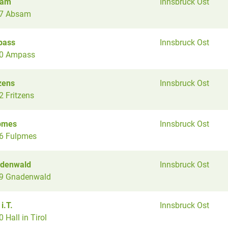
sam
Innsbruck Ost
7 Absam
pass
Innsbruck Ost
0 Ampass
zens
Innsbruck Ost
2 Fritzens
pmes
Innsbruck Ost
6 Fulpmes
denwald
Innsbruck Ost
9 Gnadenwald
 i.T.
Innsbruck Ost
 Hall in Tirol