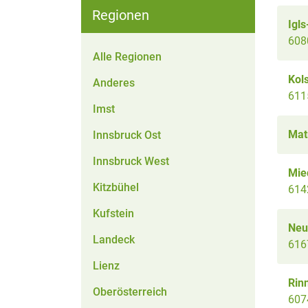
Regionen
Igls
6080
Alle Regionen
Kol
Anderes
611
Imst
Mat
Innsbruck Ost
Innsbruck West
Mie
Kitzbühel
614
Kufstein
Neus
Landeck
616
Lienz
Rin
Oberösterreich
607