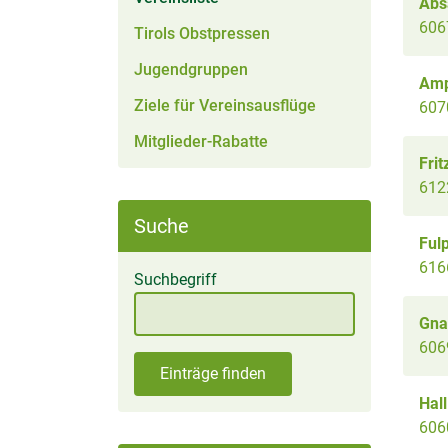
Ab
606
Tirols Obstpressen
Jugendgruppen
Am
Ziele für Vereinsausflüge
607
Mitglieder-Rabatte
Frit
612
Suche
Ful
616
Suchbegriff
Gna
606
Einträge finden
Hall
6060