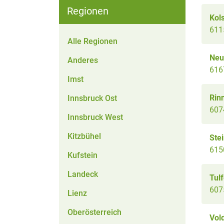
Regionen
Kol
611
Alle Regionen
Neus
Anderes
616
Imst
Rin
Innsbruck Ost
607
Innsbruck West
Kitzbühel
Stei
6150
Kufstein
Landeck
Tul
607
Lienz
Oberösterreich
Vol