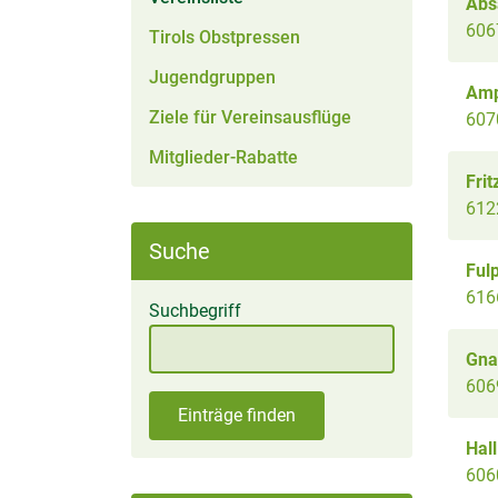
Ab
606
Tirols Obstpressen
Jugendgruppen
Am
Ziele für Vereinsausflüge
607
Mitglieder-Rabatte
Frit
612
Suche
Ful
616
Suchbegriff
Gna
606
Einträge finden
Hall
6060