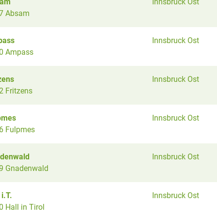
sam
Innsbruck Ost
7 Absam
pass
Innsbruck Ost
0 Ampass
zens
Innsbruck Ost
2 Fritzens
pmes
Innsbruck Ost
6 Fulpmes
denwald
Innsbruck Ost
9 Gnadenwald
 i.T.
Innsbruck Ost
 Hall in Tirol