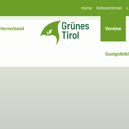
Home
ReferentInnen
L
(akt
rterverband
Vereine
Saatgutbibl