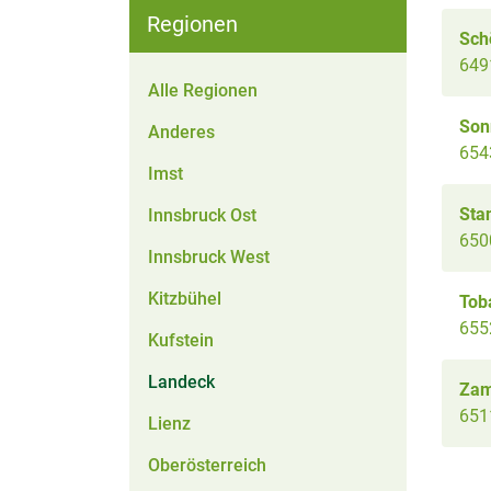
Regionen
Sch
649
Alle Regionen
Son
Anderes
654
Imst
Sta
Innsbruck Ost
650
Innsbruck West
Kitzbühel
Toba
655
Kufstein
Landeck
Za
651
Lienz
Oberösterreich