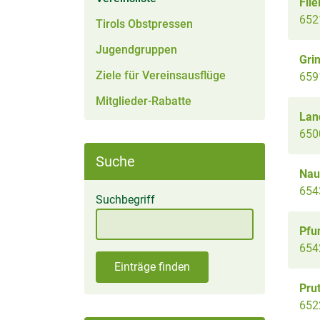
Flie
652
Tirols Obstpressen
Jugendgruppen
Gri
Ziele für Vereinsausflüge
659
Mitglieder-Rabatte
Lan
650
Suche
Nau
654
Suchbegriff
Pfu
654
Einträge finden
Pru
652