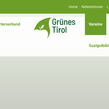
Home
ReferentInnen
L
(akt
rterverband
Vereine
Saatgutbibl