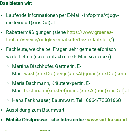
Das bieten wir:
Laufende Informationen per E-Mail -
info(xmsAt)ogv-
niederndorf(xmsDot)at
Rabattermäßigungen (siehe
https://www.gruenes-
tirol.at/vereine/mitglieder-rabatte/bezirk-kufstein/
)
Fachleute, welche bei Fragen sehr gerne telefonisch
weiterhelfen (dazu einfach eine E-Mail schreiben)
Martina Bischhofer, Gärtnerin, E-
Mail:
wastl(xmsDot)berge(xmsAt)gmail(xmsDot)com
Maria Bachmann, Kräuterexpertin, E-
Mail:
bachmann(xmsDot)maria(xmsAt)aon(xmsDot)at
Hans Fankhauser, Baumwart, Tel.: 0664/73681668
Ausbildung zum Baumwart
Mobile Obstpresse - alle Infos unter:
www.saftkaiser.at
Jahresprogramm 202
6