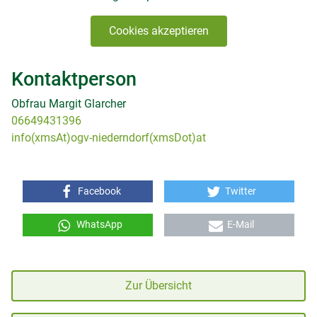
Cookies akzeptieren
Kontaktperson
Obfrau Margit Glarcher
06649431396
info(xmsAt)ogv-niederndorf(xmsDot)at
Facebook
Twitter
WhatsApp
E-Mail
Zur Übersicht