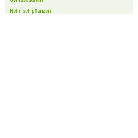
Heimisch pflanzen
Jahreshauptversammlungen
Jubiläen
Kinder
Kräuter
Lehrfahrten
Nützlinge
Obstgarten
Pflanzenschutz
Rezepte
Schnittkurse
Sonstige