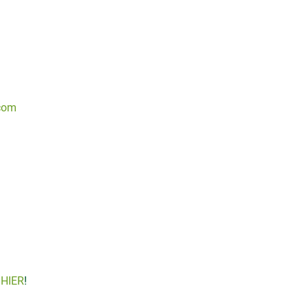
com
e
HIER
!