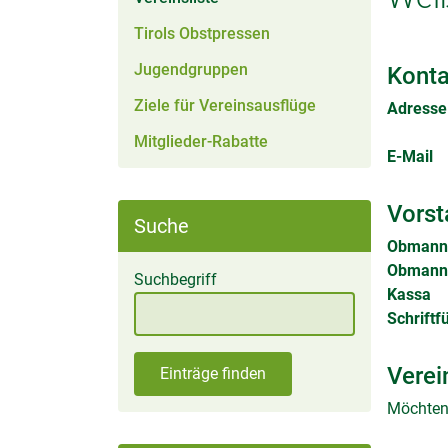
Tirols Obstpressen
Jugendgruppen
Konta
Ziele für Vereinsausflüge
Adresse
Mitglieder-Rabatte
E-Mail
Vorst
Suche
Obmann
Obmann 
Suchbegriff
Kassa
Schriftf
Verei
Einträge finden
Möchten 