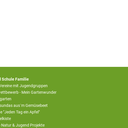
 Schule Familie
 Vereine mit Jugendgruppen
ettbewerb - Mein Gartenwunder
rgarten
sundas aus´m Gemüsebeet
ive "Jeden Tag ein Apfel"
elkiste
e Natur & Jugend Projekte