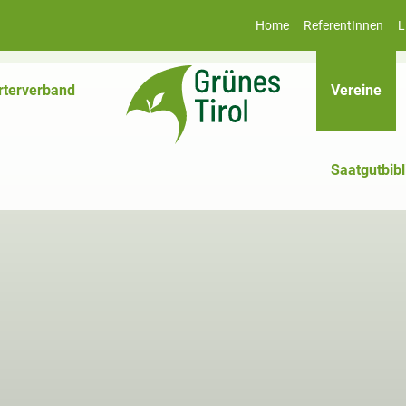
Home
ReferentInnen
L
(akt
rterverband
Vereine
Saatgutbibl