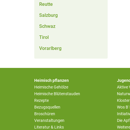
Reutte
Salzburg
Schwaz
Tirol
Vorarlberg
Heimisch pflanzen
Jugend
Heimische Gehölze
Aktive
Heimische Blütenstauden
Naturw
Rezepte
Kloste
Bezugsquellen
Wos B´
Broschüren
Initiat
Veranstaltungen
Die Apf
Literatur & Links
Weiter