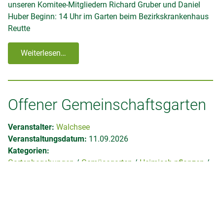
unseren Komitee-Mitgliedern Richard Gruber und Daniel
Huber Beginn: 14 Uhr im Garten beim Bezirkskrankenhaus
Reutte
Weiterlesen…
Offener Gemeinschaftsgarten
Veranstalter:
Walchsee
Veranstaltungsdatum:
11.09.2026
Kategorien:
Gartenbegehungen
Gemüsegarten
Heimisch pflanzen
Kinder
Kräuter
Obstgarten
Pflanzenschutz
Sonstige
Stammtische
Tiere
Ziergarten
Veranstaltungsort:
Gemeinschaftsgarten Walchsee,
Alleestraße 49, 6344 Walchsee