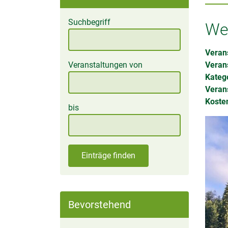
Suchbegriff
We
Verans
Veranstaltungen von
Veran
Kateg
Verans
Kosten
bis
Einträge finden
Bevorstehend