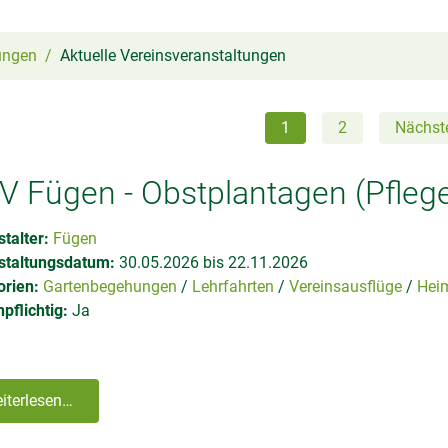
ungen
Aktuelle Vereinsveranstaltungen
1
2
Nächst
V Fügen - Obstplantagen (Pfle
talter:
Fügen
staltungsdatum:
30.05.2026 bis 22.11.2026
orien:
Gartenbegehungen
Lehrfahrten
Vereinsausflüge
Heim
pflichtig:
Ja
iterlesen…