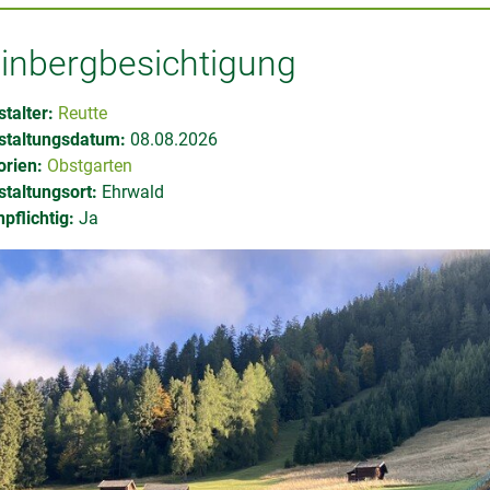
inbergbesichtigung
talter:
Reutte
staltungsdatum:
08.08.2026
orien:
Obstgarten
taltungsort:
Ehrwald
pflichtig:
Ja