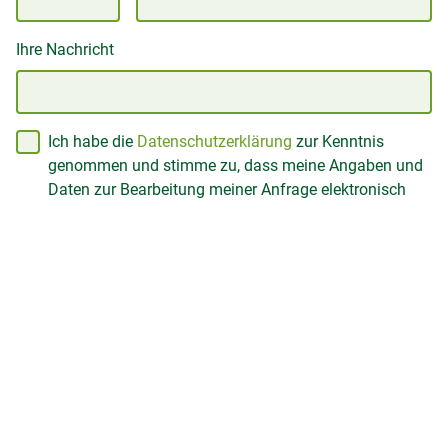
Ihre Nachricht
Ich habe die
Datenschutzerklärung
zur Kenntnis
genommen und stimme zu, dass meine Angaben und
Daten zur Bearbeitung meiner Anfrage elektronisch
erhoben und gespeichert werden.
Bestellung aufgeben
Grünes Tirol
Mitgliedschaft Verband der Tiroler Obst- u.
Gartenbauvereine - "Grünes Tirol"