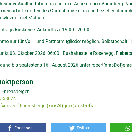
heuriger Ausflug führt uns über den Arlberg nach Vorarlberg. N
emeinschaftsgarten des Gartenbauvereins und beziehen danach 
n wir zur Insel Mainau.
ttags Rückreise. Ankunft ca. 19:00 - 20:00
hme nur für Voll - und Partnermitglieder möglich. Selbstbehalt 1
unkt 03. Oktober 2026, 06:00 Bushaltestelle Rosenegg, Fieberb
dung bis spätestens 16 . August 2026 unter
robert(xmsDot)ehr
taktperson
 Ehrensberger
558074
t(xmsDot)Ehrensberger(xmsAt)gmx(xmsDot)at
Facebook
Twitter