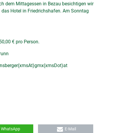
ach dem Mittagessen in Bezau besichtigen wir
das Hotel in Friedrichshafen. Am Sonntag
50,00 € pro Person.
runn
ensberger(xmsAt)gmx(xmsDot)at
WhatsApp
E-Mail