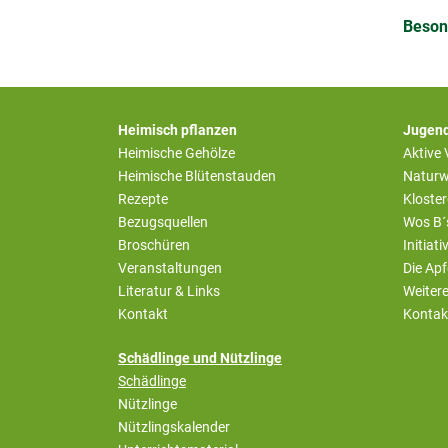
Beson
Heimisch pflanzen
Jugend
Heimische Gehölze
Aktive
Heimische Blütenstauden
Naturw
Rezepte
Kloste
Bezugsquellen
Wos B´
Broschüren
Initiat
Veranstaltungen
Die Apf
Literatur & Links
Weiter
Kontakt
Kontak
(aktiv)
Schädlinge und Nützlinge
(aktiv)
Schädlinge
Nützlinge
Nützlingskalender