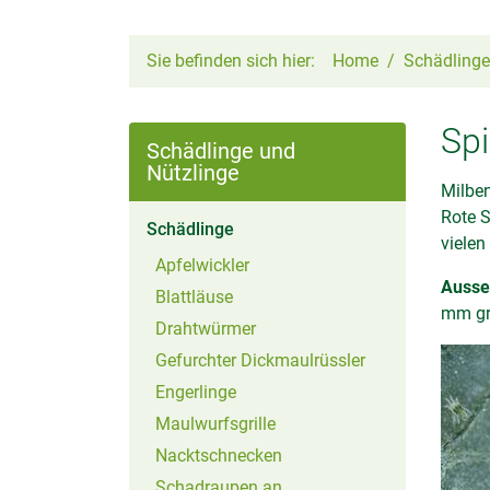
Sie befinden sich hier:
Home
Schädlinge
Sp
Schädlinge und
Nützlinge
Milben
Rote S
(aktiv)
Schädlinge
vielen
Apfelwickler
Ausse
Blattläuse
mm gr
Drahtwürmer
Gefurchter Dickmaulrüssler
Engerlinge
Maulwurfsgrille
Nacktschnecken
Schadraupen an