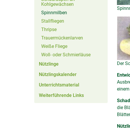
Kohlgewächsen
Spinn
(aktiv)
Spinnmilben
Stallfliegen
Thripse
Trauermückenlarven
Weiße Fliege
Woll- oder Schmierläuse
Der S
Nützlinge
Nützlingskalender
Entwi
Ausbre
Unterrichtsmaterial
einem 
Weiterführende Links
Schad
die Bl
Blätte
Nützli