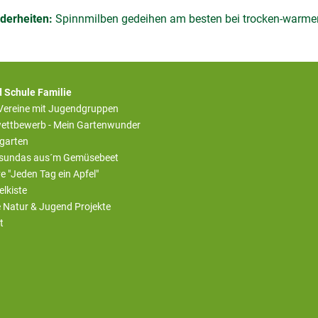
derheiten:
Spinnmilben gedeihen am besten bei trocken-warm
 Schule Familie
 Vereine mit Jugendgruppen
ettbewerb - Mein Gartenwunder
rgarten
sundas aus´m Gemüsebeet
ive "Jeden Tag ein Apfel"
elkiste
e Natur & Jugend Projekte
t