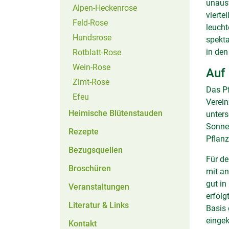
unausw
Alpen-Heckenrose
vierte
Feld-Rose
leucht
Hundsrose
spekta
in den
Rotblatt-Rose
Wein-Rose
Auf 
Zimt-Rose
Das Pf
Efeu
Verein
Heimische Blütenstauden
unters
Sonne 
Rezepte
Pflan
Bezugsquellen
Für de
Broschüren
mit an
gut in
Veranstaltungen
erfolg
Literatur & Links
Basis 
eingek
Kontakt