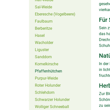
gesehe
Sal-Weide
vierka
Eberesche (Vogelbeere)
Für 
Faulbaum
Sein z
Berberitze
das ha
Hasel
Drechs
Wacholder
Schuhn
Liguster
Natü
Sanddorn
In der
Kornelkirsche
in lic
(aktiv)
Pfaffenhütchen
frucht
Purpur-Weide
Herb
Roter Holunder
Schlehdorn
Zur Bl
Schwarzer Holunder
Schönh
zu sei
Wolliger Schneeball