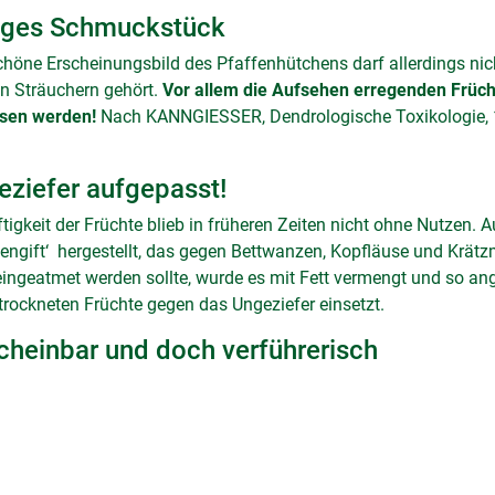
tiges Schmuckstück
höne Erscheinungsbild des Pfaffenhütchens darf allerdings nic
en Sträuchern gehört.
Vor allem die Aufsehen erregenden Frücht
sen werden!
Nach KANNGIESSER, Dendrologische Toxikologie, 1
eziefer aufgepasst!
ftigkeit der Früchte blieb in früheren Zeiten nicht ohne Nutzen.
tengift‘ hergestellt, das gegen Bettwanzen, Kopfläuse und Krä
eingeatmet werden sollte, wurde es mit Fett vermengt und so a
trockneten Früchte gegen das Ungeziefer einsetzt.
cheinbar und doch verführerisch
cheinbar sich die kleinen, weißlich-grünen Blütenblätter darstelle
enwelt. Nektar und Pollen werden liebend gern von Insekten alle
mmelt. Trachtwerte für die Honigbiene nach Schick und Spürgin¹
reichend. Genauer unter die Lupe nehmen kann man die Blüten 
rühsommer.