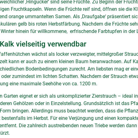
eichlicher ‚Hingucker‘ sind seine Früchte. Zu Beginn der Fruchtr
iligen Fruchtkapseln. Wenn die Früchte reif sind, öffnen sie die
end orange ummantelten Samen. Als ‚Draufgabe‘ präsentiert sich
kulären gelb bis roten Herbstfärbung. Nachdem die Früchte sehr
 Winter hinein für willkommene, erfrischende Farbtupfen in der
Kalk vielseitig verwendbar
affenhütchen wächst als locker verzweigter, mittelgroßer Strauc
zelt kann er auch zu einem kleinen Baum heranwachsen. Auf Kal
chiedlichen Bodenbedingungen zurecht. Am liebsten mag er eine
oder zumindest im lichten Schatten. Nachdem der Strauch etwas 
zung eine maximale Seehöhe von ca. 1200 m.
n Garten eignet er sich als unkomplizierter Zierstrauch – ideal 
deren Gehölzen oder in Einzelstellung. Grundsätzlich ist das Pfa
 Form bringen. Allerdings muss beachtet werden, dass die Pflanz
t bestenfalls im Herbst. Für eine Verjüngung und einen kompak
entfernt. Die zahlreich austreibenden neuen Triebe werden da
ürzt.