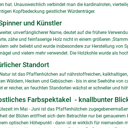
n hat. Unausweichlich verbindet man die kardinalroten, vierteili
ntigen Kopfbedeckung geistlicher Würdenträger.
Spinner und Künstler
weiter, unverfänglicherer Name, deutet auf die frühere Verwendu
rte, zähe und feinfaserige Holz nicht in einem größeren ‚Stammu
lern sehr beliebt und wurde insbesondere zur Herstellung von Sp
ägel und vielem mehr verwendet. Die Holzkohle wurde als hoch
rlicher Standort
 Natur ist das Pfaffenhütchen auf nährstoffreichen, kalkhaltigen
hten Wäldern, Hecken und Gebüschen - bis in eine Seehöhe von 
et er reicher, an feuchten Standorten wächst er schneller und höh
stliches Farbspektakel - knallbunter Bli
ütezeit im Mai - Juni ist das Pfaffenhütchen zugegebenermaßen 
eit der Blüten eröffnet sich dem Betrachter nur bei genauerem 
nem optischen Höhepunkt - dann ist er wirklich für niemanden m