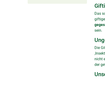
Gif
Das sc
giftig
geges
sein.
Ung
Die Gi
‚Insek
nicht 
der ge
Uns
So uns
Insekt
- gesa
+/aus
zum F