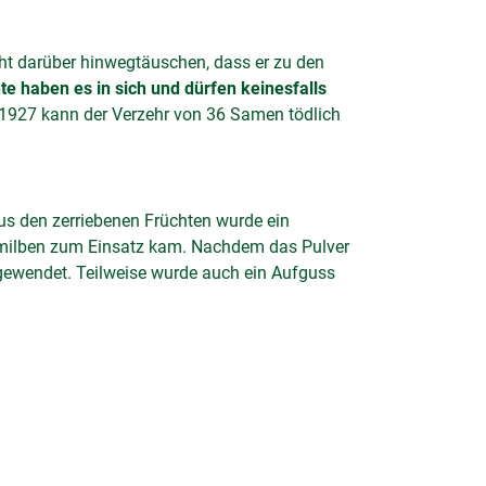
ht darüber hinwegtäuschen, dass er zu den
e haben es in sich und dürfen keinesfalls
927 kann der Verzehr von 36 Samen tödlich
 Aus den zerriebenen Früchten wurde ein
tzmilben zum Einsatz kam. Nachdem das Pulver
ngewendet. Teilweise wurde auch ein Aufguss
n, so verführerisch sind sie für die
r Art - darunter natürlich auch von Honigbienen
: Nektarwert ++/befriedigend, Pollenwert
und ihre Besucher am Übergang vom Frühling