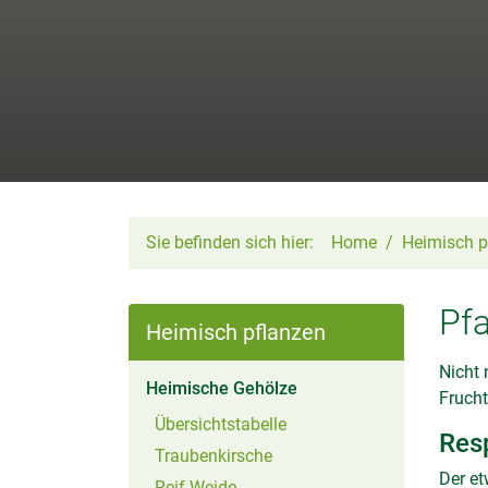
Sie befinden sich hier:
Home
Heimisch p
Pf
Heimisch pflanzen
Nicht 
(aktiv)
Heimische Gehölze
Frucht
Übersichtstabelle
Res
Traubenkirsche
Der et
Reif-Weide